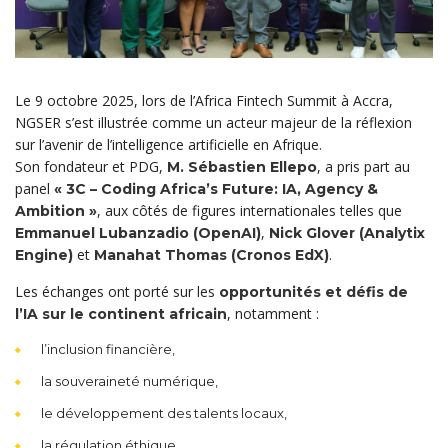
Le 9 octobre 2025, lors de l’Africa Fintech Summit à Accra,
NGSER s’est illustrée comme un acteur majeur de la réflexion
sur l’avenir de l’intelligence artificielle en Afrique.
Son fondateur et PDG,
, a pris part au
M. Sébastien Ellepo
panel
« 3C – Coding Africa’s Future: IA, Agency &
, aux côtés de figures internationales telles que
Ambition »
,
Emmanuel Lubanzadio (OpenAI)
Nick Glover (Analytix
et
.
Engine)
Manahat Thomas (Cronos EdX)
Les échanges ont porté sur les
opportunités et défis de
, notamment :
l’IA sur le continent africain
l’inclusion financière,
la souveraineté numérique,
le développement des talents locaux,
la régulation éthique,