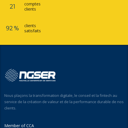
comptes
21
clients
clients
92 %
satisfaits
Nous plaçons la transformation digitale, le conseil et la fintech au
service de la création de valeur et de la performance durable de nos
clients.
Member of CCA