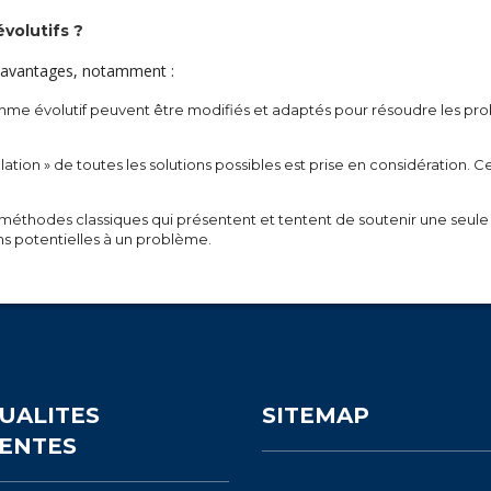
volutifs ?
x avantages, notamment :
ithme évolutif peuvent être modifiés et adaptés pour résoudre les p
lation » de toutes les solutions possibles est prise en considération. Ce
méthodes classiques qui présentent et tentent de soutenir une seule m
ns potentielles à un problème.
UALITES
SITEMAP
ENTES