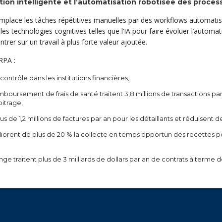
tion intelligente et l’automatisation robotisée des proces
place les tâches répétitives manuelles par des workflows automatisés 
les technologies cognitives telles que l’IA pour faire évoluer l’automa
rer sur un travail à plus forte valeur ajoutée.
RPA :
ontrôle dans les institutions financières,
oursement de frais de santé traitent 3,8 millions de transactions pa
bitrage,
us de 1,2 millions de factures par an pour les détaillants et réduisent d
iorent de plus de 20 % la collecte en temps opportun des recettes p
e traitent plus de 3 milliards de dollars par an de contrats à terme 