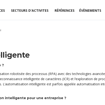
CES
SECTEURS D'ACTIVITES
RÉFÉRENCES
ÉVÈNEMENTS
te
lligente
e ?
sation robotisée des processus (RPA) avec des technologies avancées tell
reconnaissance intelligente de caractères (ICR) et l’exploration de p
L’automatisation intelligente est parfois appelée automatisation inte
on intelligente pour une entreprise ?