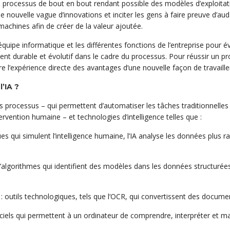
de processus de bout en bout rendant possible des modèles d’exploitat
ne nouvelle vague d’innovations et inciter les gens à faire preuve d’a
achines afin de créer de la valeur ajoutée.
quipe informatique et les différentes fonctions de l’entreprise pour év
t durable et évolutif dans le cadre du processus. Pour réussir un proj
re l’expérience directe des avantages d’une nouvelle façon de travailler
l’IA ?
es processus – qui permettent d’automatiser les tâches traditionnelles
rvention humaine – et technologies d’intelligence telles que :
es qui simulent l’intelligence humaine, l’IA analyse les données plus
 d’algorithmes qui identifient des modèles dans les données structurées
: outils technologiques, tels que l’OCR, qui convertissent des docum
iciels qui permettent à un ordinateur de comprendre, interpréter et man