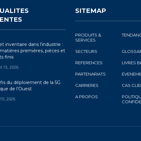
UALITES
SITEMAP
ENTES
PRODUITS &
TENDAN
SERVICES
t inventaire dans l’industrie :
 matières premières, pièces et
SECTEURS
GLOSSAI
s finis
REFERENCES
LIVRES 
let 15, 2026
PARTENARIATS
EVENEM
fis du déploiement de la 5G
CARRIERES
CAS CLI
ique de l’Ouest
A PROPOS
POLITIQ
 15, 2026
CONFIDE