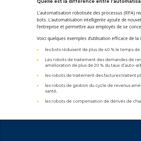
Quelle est la différence entre l’automatisa
L’automatisation robotisée des processus (RPA) rem
bots. L’automatisation intelligente ajoute de nouvel
l’entreprise et permettre aux employés de se concent
Voici quelques exemples d’utilisation efficace de la 
les bots réduisent de plus de 40 % le temps de c
Les robots de traitement des demandes de remb
amélioration de plus de 20 % du taux d’auto-ar
les robots de traitement des factures traitent pl
les robots de gestion du cycle de revenus amél
santé,
les robots de compensation de dérivés de chang