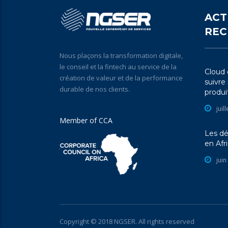
ACT
REC
Nous plaçons la transformation digitale,
le conseil et la fintech au service de la
Cloud e
création de valeur et de la performance
suivre
durable de nos clients.
produit
juil
Member of CCA
Les dé
en Afr
juin
Copyright © 2018 NGSER. All rights reserved