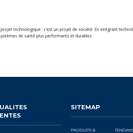
n projet technologique : c’est un projet de société. En intégrant techn
 systèmes de santé plus performants et durables.
UALITES
SITEMAP
ENTES
PRODUITS &
TENDAN