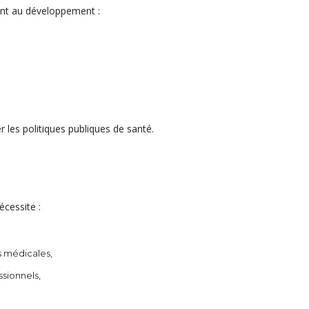
ent au développement :
r les politiques publiques de santé.
écessite :
ns médicales,
sionnels,