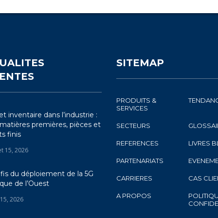
UALITES
SITEMAP
ENTES
PRODUITS &
TENDAN
SERVICES
t inventaire dans l’industrie :
 matières premières, pièces et
SECTEURS
GLOSSAI
s finis
REFERENCES
LIVRES 
let 15, 2026
PARTENARIATS
EVENEM
fis du déploiement de la 5G
CARRIERES
CAS CLI
ique de l’Ouest
A PROPOS
POLITIQ
 15, 2026
CONFIDE