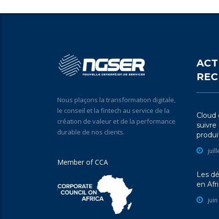
ACT
REC
Nous plaçons la transformation digitale,
le conseil et la fintech au service de la
Cloud e
création de valeur et de la performance
suivre
durable de nos clients.
produit
juil
Member of CCA
Les dé
en Afr
juin