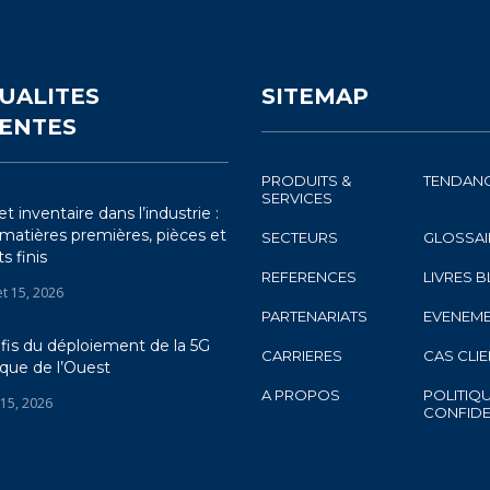
UALITES
SITEMAP
ENTES
PRODUITS &
TENDAN
SERVICES
t inventaire dans l’industrie :
 matières premières, pièces et
SECTEURS
GLOSSAI
s finis
REFERENCES
LIVRES 
let 15, 2026
PARTENARIATS
EVENEM
fis du déploiement de la 5G
CARRIERES
CAS CLI
ique de l’Ouest
A PROPOS
POLITIQ
 15, 2026
CONFIDE