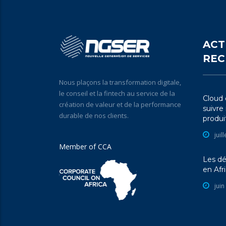
ACT
REC
Nous plaçons la transformation digitale,
le conseil et la fintech au service de la
Cloud e
création de valeur et de la performance
suivre
durable de nos clients.
produit
juil
Member of CCA
Les dé
en Afr
juin