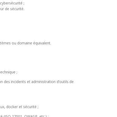
cybersécurité ;
ur de sécurité.
ystèmes ou domaine équivalent.
technique ;
n des incidents et administration d’outils de
, docker et sécurité ;
té (ISO 27001, OWASP, etc.) ;