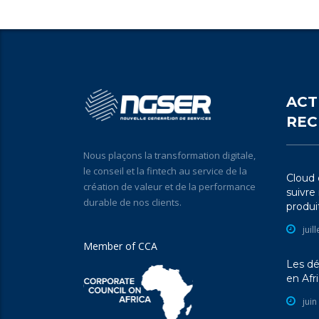
ACT
REC
Nous plaçons la transformation digitale,
le conseil et la fintech au service de la
Cloud e
création de valeur et de la performance
suivre
durable de nos clients.
produit
juil
Member of CCA
Les dé
en Afr
juin