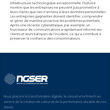
infrastructure technologique exceptionnelle, l’histoire
montre que les entreprises ne peuvent pas promettre à
leurs clients que rien n’arrivera à leurs données personnelles.
Les entreprises gagnantes doivent identifier, comprendre
et gérer de manière proactive les problèmes potentiels.
Après une récente cyberattaque, par exemple, un
fournisseur de communications a rapidement informé ses
clients et leurs banques de l’incident, ce qui a contribué à
préserver la confiance des consommateurs.
Nous plaçons la transformation digitale, le conseil et la fintech au
service de la création de valeur et de la performance durable de nos
clients.